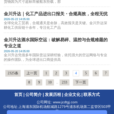
货物因为尺寸超标而被船东拒载，那
金川升达｜化工产品进出口报关・合规高效，全程无忧
2026-05-22 14:05:00
全球化化工贸易，合规通关是命脉，高效报关是关键。金川升达深
耕化工供应链十余年，专注化工产品
金川升达酒水国际空运：破解易碎、温控与合规难题的
专业之道
2026-05-20 14:05:00
金川升达凭借多年国际货运深耕经验，依托强大的空运网络与专业
的操作团队，为全球进出口商提供高
2325条
上一页
1
2
3
4
5
6
7
..
8
9
10
233
下一页
首页
|
公司简介
|
发展历程
|
企业文化
|
联系方式
公司网址: www.jcdtgj.com
公司地址:上海浦东国际机场航城路1279号浦东机场第二监管区503甲
库