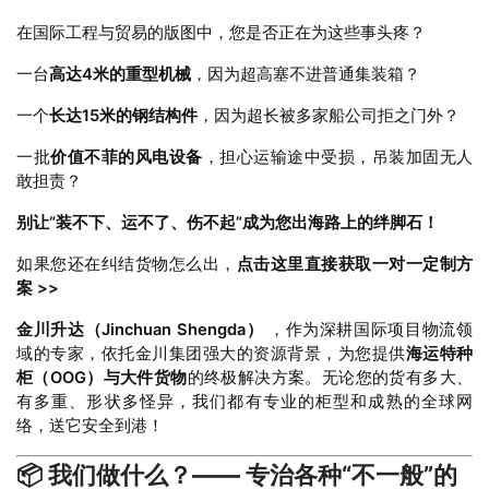
在国际工程与贸易的版图中，您是否正在为这些事头疼？
一台
高达4米的重型机械
，因为超高塞不进普通集装箱？
一个
长达15米的钢结构件
，因为超长被多家船公司拒之门外？
一批
价值不菲的风电设备
，担心运输途中受损，吊装加固无人
敢担责？
别让“装不下、运不了、伤不起”成为您出海路上的绊脚石！
如果您还在纠结货物怎么出，
点击这里直接获取一对一定制方
案 >>
金川升达（Jinchuan Shengda）
，作为深耕国际项目物流领
域的专家，依托金川集团强大的资源背景，为您提供
海运特种
柜（OOG）与大件货物
的终极解决方案。无论您的货有多大、
有多重、形状多怪异，我们都有专业的柜型和成熟的全球网
络，送它安全到港！
📦 我们做什么？—— 专治各种“不一般”的