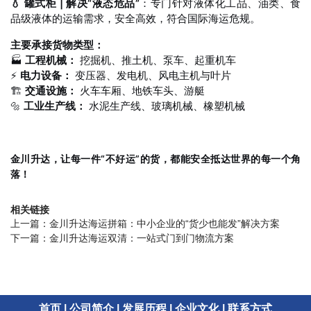
💧 罐式柜 | 解决“液态危品”
：专门针对液体化工品、油类、食
品级液体的运输需求，安全高效，符合国际海运危规。
主要承接货物类型：
🏭
工程机械：
挖掘机、推土机、泵车、起重机车
⚡
电力设备：
变压器、发电机、风电主机与叶片
🏗️
交通设施：
火车车厢、地铁车头、游艇
🔩
工业生产线：
水泥生产线、玻璃机械、橡塑机械
金川升达，让每一件“不好运”的货，都能安全抵达世界的每一个角
落！
相关链接
上一篇：
金川升达海运拼箱：中小企业的“货少也能发”解决方案
下一篇：
金川升达海运双清：一站式门到门物流方案
首页
|
公司简介
|
发展历程
|
企业文化
|
联系方式