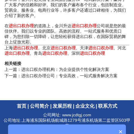
广大客户的信赖和好评。我们的客户遍布各个行业，包括制造业、
贸易业、服务业、电商行业等，许多客户还通过口碑相传，为我们
介绍了新的客户。
在
进出口权办理
的道路上，金川升达
进出口权办理
公司就是您的最
佳伙伴。我们以专业的团队、高效的流程、一站式服务和优质口
碑，为您扫除一切障碍，让您轻松获得进出口权，在国际贸易的舞
台上绽放光彩。
进出口权办理
进出口权办理
进出口权办理
上海
、北京
、天津
、河北
进出口权办理
进出口权办理
进出口权办理
、青岛
、深圳
相关链接
上一篇：
进出口权办理机构：为企业提供个性化解决方案
下一篇：
进出口权办理公司：专业高效，一站式服务解决方案
首页
|
公司简介
|
发展历程
|
企业文化
|
联系方式
公司网址: www.jcdtgj.com
公司地址:上海浦东国际机场航城路1279号浦东机场第二监管区503甲
库
×
24小时联系电话：13671772776