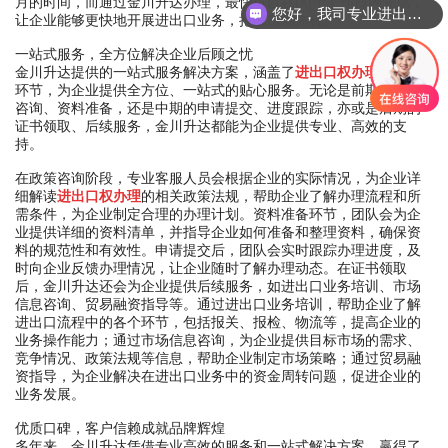
月的时间，而通过金川升达办理，最快可以在[X]个工作日内完成，
您好，我司专业进出口报关，国际运输，仓储配送
让企业能够更快地开展进出口业务，抢占市场先机。
一站式服务，全方位解决企业后顾之忧
金川升达提供的一站式服务解决方案，涵盖了
进出口权办理
的各个
环节，为企业提供全方位、一站式的贴心服务。无论是前期的政策
咨询、资料准备，还是中期的申请提交、进度跟踪，亦或是后期的
证书领取、后续服务，金川升达都能为企业提供专业、高效的支
持。
在政策咨询阶段，专业客服人员会根据企业的实际情况，为企业详
细解读
进出口权办理
的相关政策法规，帮助企业了解办理流程和所
需条件，为企业制定合理的办理计划。资料准备环节，团队会为企
业提供详细的资料清单，并指导企业如何准备和整理资料，确保资
料的规范性和有效性。申请提交后，团队会实时跟踪办理进度，及
时向企业反馈办理情况，让企业随时了解办理动态。在证书领取
后，金川升达还会为企业提供后续服务，如进出口业务培训、市场
信息咨询、贸易融资指导等。通过进出口业务培训，帮助企业了解
进出口流程中的各个环节，包括报关、报检、物流等，提高企业的
业务操作能力；通过市场信息咨询，为企业提供目标市场的需求、
竞争情况、政策法规等信息，帮助企业制定市场策略；通过贸易融
资指导，为企业解决在进出口业务中的资金周转问题，促进企业的
业务发展。
优质口碑，客户信赖成就品牌辉煌
多年来，金川升达凭借专业高效的服务和一站式解决方案，赢得了