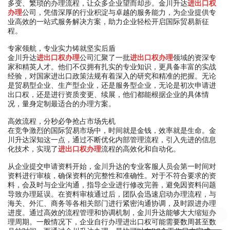
多变、繁琐的办理流程，让众多企业望而却步。金川升达
进出口权
办理
公司，凭借深厚的行业积淀与卓越的服务能力，为企业提供专
业高效的一站式服务解决方案，助力企业轻松开启国际贸易新征
程。
专家领航，专业实力铸就坚实后盾
金川升达
进出口权办理
公司汇聚了一批
进出口权办理
领域的资深专
家和精英人才。他们不仅拥有扎实的专业知识，更具备丰富的实战
经验，对国家进出口政策法规有着深入的研究和精准的把握。无论
是贸易型企业、生产型企业，还是服务型企业，无论是初次申请进
出口权，还是进行资质变更、续展，他们都能根据企业的具体情
况，量身定制最适合的办理方案。
高效流程，分秒必争抢占市场先机
在竞争激烈的国际贸易市场中，时间就是金钱，效率就是生命。金
川升达深知这一点，通过不断优化内部管理流程，引入先进的信息
化技术，实现了
进出口权办理
流程的高效化和自动化。
从企业提交申请资料开始，金川升达的专业客服人员会第一时间对
资料进行审核，确保资料的完整性和准确性。对于不符合要求的资
料，会及时与企业沟通，指导企业进行修改完善，避免因资料问题
导致办理延误。在资料审核通过后，团队会迅速启动办理流程，与
海关、外汇、商务等各相关部门进行紧密沟通协调，及时跟进办理
进度。通过高效的流程管理和协调机制，金川升达能够大大缩短办
您需要海运，空运，还是其它服务
理周期。一般情况下，企业自行办理进出口权可能需要数周甚至数