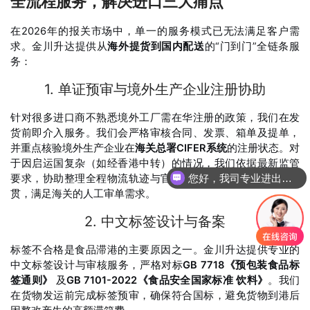
全流程服务，解决进口三大痛点
在2026年的报关市场中，单一的服务模式已无法满足客户需
求。金川升达提供从
海外提货到国内配送
的“门到门”全链条服
务
：
1. 单证预审与境外生产企业注册协助
针对很多进口商不熟悉境外工厂需在华注册的政策，我们在发
货前即介入服务。我们会严格审核合同、发票、箱单及提单，
并重点核验境外生产企业在
海关总署CIFER系统
的注册状态。对
于因启运国复杂（如经香港中转）的情况，我们依据最新监管
您好，我司专业进出口报关，国际运输，仓储配送
要求，协助整理全程物流轨迹与官方原产地证明，确保逻辑连
贯，满足海关的人工审单需求
。
2. 中文标签设计与备案
标签不合格是食品滞港的主要原因之一。金川升达提供专业的
中文标签设计与审核服务，严格对标
GB 7718《预包装食品标
签通则》
及
GB 7101-2022《食品安全国家标准 饮料》
。我们
在货物发运前完成标签预审，确保符合国标，避免货物到港后