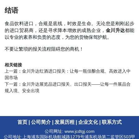
结语
食品饮料进口，合规是底线，时效是生命。无论您是刚刚起步
的进口贸易商，还是寻求降本增效的成熟企业，
金川升达
都能
以专业的素养和负责的态度，为您的货物保驾护航。
不要让繁琐的报关流程阻碍您的商机！
相关链接
上一篇：
金川升达红酒进口报关：让每一瓶佳酿合规、高效进入中
国市场
下一篇：
金川升达展览品进口报关、出口报关——让每一件展品合
规入境、安全出境
首页
|
公司简介
|
发展历程
|
企业文化
|
联系方式
公司网址: www.jcdtgj.com
公司地址:上海浦东国际机场航城路1279号浦东机场第二监管区503甲