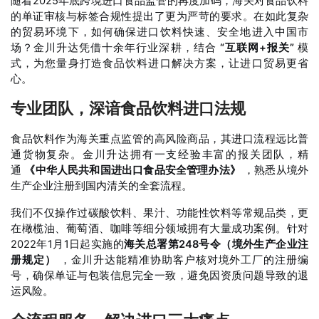
随着2025年底跨境进口食品监管的再度加码，海关对食品饮料
的单证审核与标签合规性提出了更为严苛的要求
。在如此复杂
的贸易环境下，如何确保进口饮料快速、安全地进入中国市
场？金川升达凭借十余年行业深耕，结合
“互联网+报关”
模
式，为您量身打造食品饮料进口解决方案，让进口贸易更省
心。
专业团队，深谙食品饮料进口法规
食品饮料作为海关重点监管的高风险商品，其进口流程远比普
通货物复杂。金川升达拥有一支经验丰富的报关团队，精
通
《中华人民共和国进出口食品安全管理办法》
，熟悉从境外
生产企业注册到国内清关的全套流程。
我们不仅操作过碳酸饮料、果汁、功能性饮料等常规品类，更
在橄榄油、葡萄酒、咖啡等细分领域拥有大量成功案例
。针对
2022年1月1日起实施的
海关总署第248号令（境外生产企业注
册规定）
，金川升达能精准协助客户核对境外工厂的注册编
号，确保单证与包装信息完全一致，避免因资质问题导致的退
运风险
。