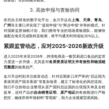
因整改产生的高额滞箱费。
3. 高效申报与查验协同
依托自主研发的数字化平台，金川升达在
上海、天津、青岛、
广州
等主要口岸实现了“提前申报”与“两步申报”并举的模式。针
对国家监督抽检计划，我们拥有专业的现场查验团队，能够快
速配合海关完成取样及检测，将平均通关时间缩短30%以上
。
紧跟监管动态，应对2025-2026新政升级
进入2025年末至2026年，跨境电商及一般贸易进口食品的监管
力度进一步升级，尤其是对
各类资质证明文件有效性和物流链
完整度
的核查趋严
。
金川升达时刻关注政策动态，针对近期多口岸严审的“启运国为
香港而原产国非香港”等复杂场景，建立了标准化的风控流程。
我们不仅协助企业整理从原产国到启运国的出境报关单及全程
提单，还对产品的
自由销售证明
、
原产地证
的有效期进行严格
把控，确保所有申报材料“零瑕疵”，助力企业规避贸易风险
。